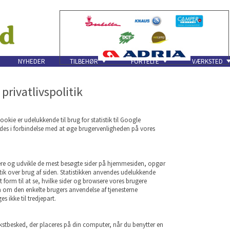
NYHEDER
TILBEHØR
FORTELTE
VÆRKSTED
privatlivspolitik
okie er udelukkende til brug for statistik til Google
ndes i forbindelse med at øge brugervenligheden på vores
tere og udvikle de mest besøgte sider på hjemmesiden, opgør
istik over brug af siden. Statistikken anvendes udelukkende
 form til at se, hvilke sider og browsere vores brugere
 om den enkelte brugers anvendelse af tjenesterne
es ikke til tredjepart.
tekstbesked, der placeres på din computer, når du benytter en