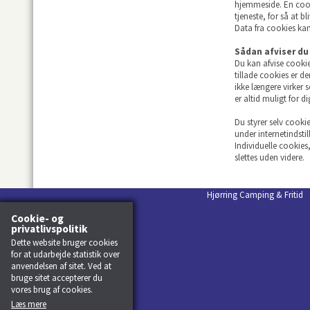
hjemmeside. En cook
tjeneste, for så at b
Data fra cookies kan
Sådan afviser du
Du kan afvise cookie
tillade cookies er d
ikke længere virker 
er altid muligt for di
Du styrer selv cooki
under internetindsti
Individuelle cookies
slettes uden videre.
Hjørring Camping & Frit
Cookie- og
privatlivspolitik
Dette website bruger cookies
for at udarbejde statistik over
anvendelsen af sitet. Ved at
bruge sitet accepterer du
vores brug af cookies.
Læs mere