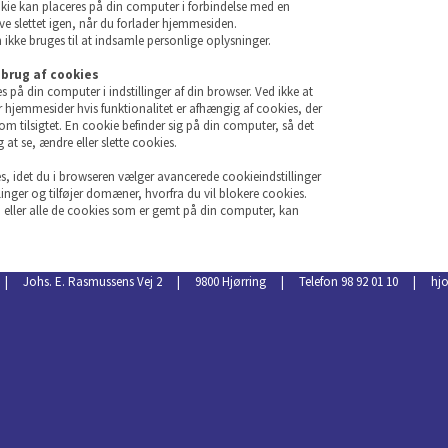
ie kan placeres på din computer i forbindelse med en
live slettet igen, når du forlader hjemmesiden.
 ikke bruges til at indsamle personlige oplysninger.
 brug af cookies
s på din computer i indstillinger af din browser. Ved ikke at
er hjemmesider hvis funktionalitet er afhængig af cookies, der
som tilsigtet. En cookie befinder sig på din computer, så det
g at se, ændre eller slette cookies.
es, idet du i browseren vælger avancerede cookieindstillinger
llinger og tilføjer domæner, hvorfra du vil blokere cookies.
, eller alle de cookies som er gemt på din computer, kan
id | Johs. E. Rasmussens Vej 2 | 9800 Hjørring | Telefon 98 92 01 10 | hj