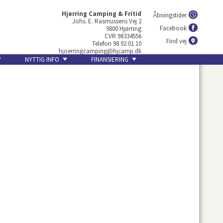
Hjørring Camping & Fritid
Åbningstider
Johs. E. Rasmussens Vej 2
Facebook
9800 Hjørring
CVR 98334556
Find vej
Telefon 98 92 01 10
hjoerringcamping@hjcamp.dk
NYTTIG INFO
FINANSIERING