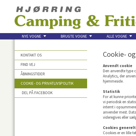
NYE VOGNE
BRUGTE VOGNE
ALLE VOGNE
KONTAKT
Cookie- og 
KONTAKT OS
FIND VEJ
Anvendt cookie
Den anvendte type co
ÅBNINGSTIDER
Analytics, der anve
hjemmeside.
COOKIE- OG PRIVATLIVSPOLITIK
Statistik
DEL PÅ FACEBOOK
For at kunne priori
vi periodisk en stat
internt i opsummeret
anvender mest. Data
videregives eller sælg
Cookies generelt
Cookies er en lille 