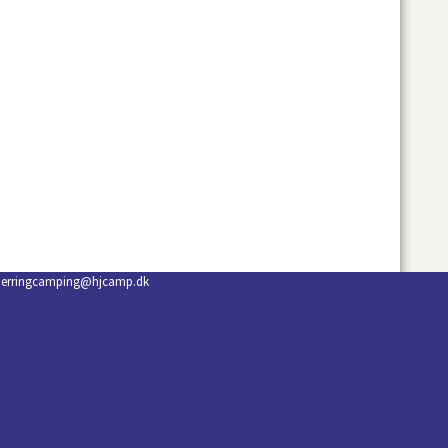
oerringcamping@hjcamp.dk