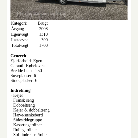
Kategori:
Brugt
Årgang:
2008
Egenvægt:
1310
Lasteevne:
390
Totalvægt:
1700
Generelt
Ejerforhold: Egen
Garanti: Købeloven
Bredde i cm.: 250
Sovepladser: 6
Siddepladser: 6
Indretning
· Køjer
· Fransk seng
· Dobbeltseng
· Køjer & dobbeltseng
· Hæve/sænkebord
· Sidesiddegruppe
· Kassettegardiner
· Rullegardiner
· Std. indret. m/toilet