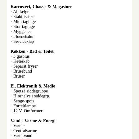
Karrosseri, Chassis & Magasiner
· Alufælge
· Stabilisator
· Midi tagluge
· Stor tagluge
· Myggenet
· Fluenetsdør
· Serviceklap
Køkken - Bad & Toilet
· 3 gasblus
· Køleskab
· Separat fryser
· Brusebund
· Bruser
El, Elektronik & Medie
· Spots i siddegruppe
· Hjørnelys i siddegrp.
· Senge-spots
· Forteltlampe
· 12 V. Omformer
Vand - Varme & Energi
· Varme
· Centralvarme
· Varmtvand