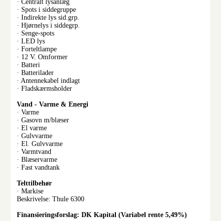
· Centralt lysanlæg
· Spots i siddegruppe
· Indirekte lys sid.grp.
· Hjørnelys i siddegrp.
· Senge-spots
· LED lys
· Forteltlampe
· 12 V. Omformer
· Batteri
· Batterilader
· Antennekabel indlagt
· Fladskærmsholder
Vand - Varme & Energi
· Varme
· Gasovn m/blæser
· El varme
· Gulvvarme
· El. Gulvvarme
· Varmtvand
· Blæservarme
· Fast vandtank
Telttilbehør
· Markise
Beskrivelse: Thule 6300
Finansieringsforslag: DK Kapital (Variabel rente 5,49%)