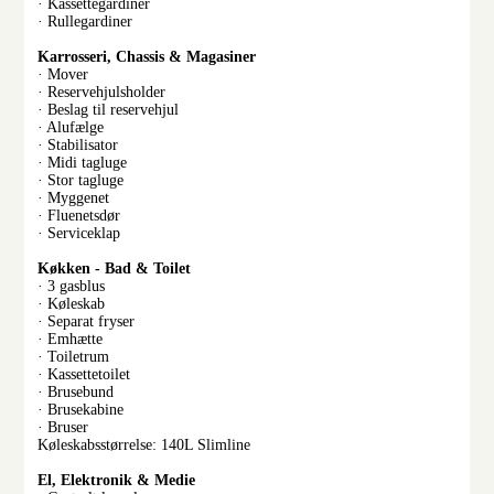
· Kassettegardiner
· Rullegardiner
Karrosseri, Chassis & Magasiner
· Mover
· Reservehjulsholder
· Beslag til reservehjul
· Alufælge
· Stabilisator
· Midi tagluge
· Stor tagluge
· Myggenet
· Fluenetsdør
· Serviceklap
Køkken - Bad & Toilet
· 3 gasblus
· Køleskab
· Separat fryser
· Emhætte
· Toiletrum
· Kassettetoilet
· Brusebund
· Brusekabine
· Bruser
Køleskabsstørrelse: 140L Slimline
El, Elektronik & Medie