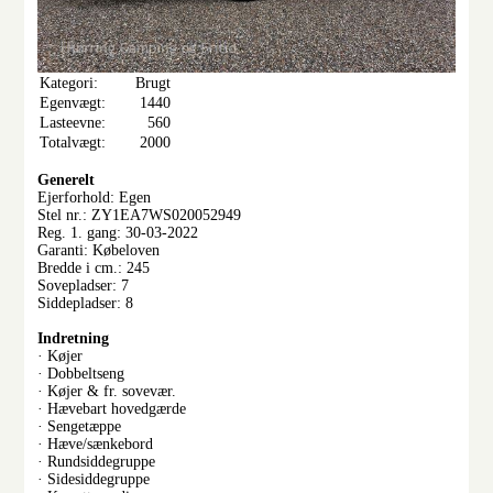
Kategori:
Brugt
Egenvægt:
1440
Lasteevne:
560
Totalvægt:
2000
Generelt
Ejerforhold: Egen
Stel nr.: ZY1EA7WS020052949
Reg. 1. gang: 30-03-2022
Garanti: Købeloven
Bredde i cm.: 245
Sovepladser: 7
Siddepladser: 8
Indretning
· Køjer
· Dobbeltseng
· Køjer & fr. sovevær.
· Hævebart hovedgærde
· Sengetæppe
· Hæve/sænkebord
· Rundsiddegruppe
· Sidesiddegruppe