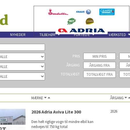
NYHEDER
TILBEHØR
FORTELTE
VÆRKSTED
PRIS
-
ÅRGANG
-
TOTALVÆGT
-
MÆRKE
ÅRGANG
2026 Adria Aviva Lite 300
2026
Den helt rigtige vogn til mindre elbil kan
nedvejes til 750 kg total