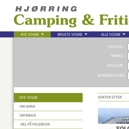
NYE VOGNE
BRUGTE VOGNE
ALLE VOGNE
KONTAKT
FRITEKST
MÆRKE
KATEGORI
SENGEINDDELING
SORTER EFTER
NYE VOGNE
OM ADRIA
OM KNAUS
DEL PÅ FACEBOOK