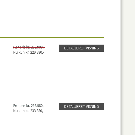
Før pris kr. 262.980,-
DETALJERET VISNING
Nu kun kr. 229.980,-
Før pris kr. 266.980,-
DETALJERET VISNING
Nu kun kr. 233.980,-