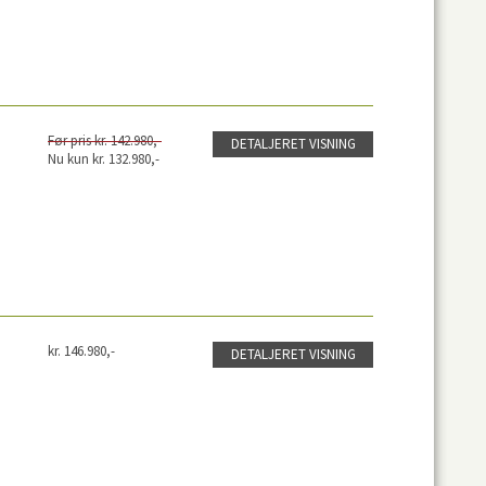
Før pris kr. 142.980,-
DETALJERET VISNING
Nu kun kr. 132.980,-
kr. 146.980,-
DETALJERET VISNING