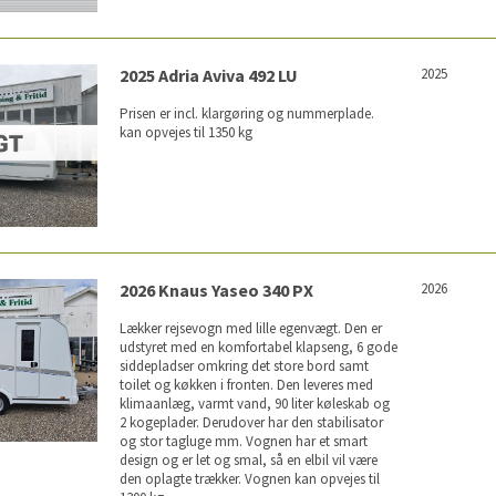
2025 Adria Aviva 492 LU
2025
Prisen er incl. klargøring og nummerplade.
kan opvejes til 1350 kg
2026 Knaus Yaseo 340 PX
2026
Lækker rejsevogn med lille egenvægt. Den er
udstyret med en komfortabel klapseng, 6 gode
siddepladser omkring det store bord samt
toilet og køkken i fronten. Den leveres med
klimaanlæg, varmt vand, 90 liter køleskab og
2 kogeplader. Derudover har den stabilisator
og stor tagluge mm. Vognen har et smart
design og er let og smal, så en elbil vil være
den oplagte trækker. Vognen kan opvejes til