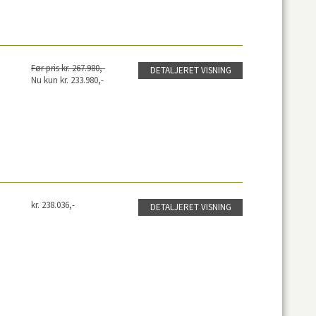
Før pris kr. 267.980,-
DETALJERET VISNING
Nu kun kr. 233.980,-
kr. 238.036,-
DETALJERET VISNING