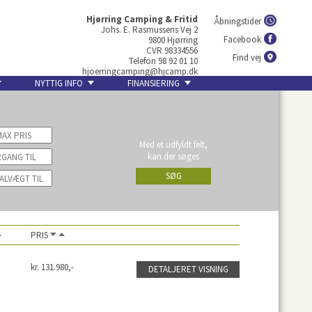
Hjørring Camping & Fritid
Åbningstider
Johs. E. Rasmussens Vej 2
Facebook
9800 Hjørring
CVR 98334556
Find vej
Telefon 98 92 01 10
hjoerringcamping@hjcamp.dk
NYTTIG INFO
FINANSIERING
Med et udfyldt felt,
kan der søges
SØG
PRIS
kr. 131.980,-
DETALJERET VISNING