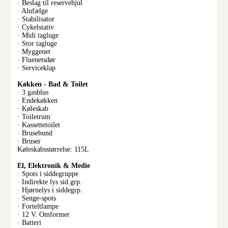
· Beslag til reservehjul
· Alufælge
· Stabilisator
· Cykelstativ
· Midi tagluge
· Stor tagluge
· Myggenet
· Fluenetsdør
· Serviceklap
Køkken - Bad & Toilet
· 3 gasblus
· Endekøkken
· Køleskab
· Toiletrum
· Kassettetoilet
· Brusebund
· Bruser
Køleskabsstørrelse: 115L
El, Elektronik & Medie
· Spots i siddegruppe
· Indirekte lys sid.grp.
· Hjørnelys i siddegrp.
· Senge-spots
· Forteltlampe
· 12 V. Omformer
· Batteri