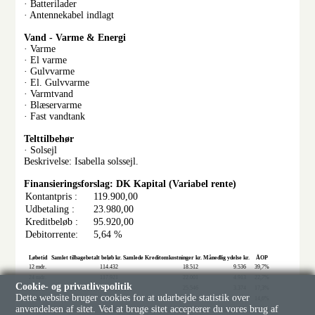
· Batterilader
· Antennekabel indlagt
Vand - Varme & Energi
· Varme
· El varme
· Gulvvarme
· El. Gulvvarme
· Varmtvand
· Blæservarme
· Fast vandtank
Telttilbehør
· Solsejl
Beskrivelse: Isabella solssejl.
Finansieringsforslag: DK Kapital (Variabel rente)
Kontantpris :
119.900,00
Udbetaling :
23.980,00
Kreditbeløb :
95.920,00
Debitorrente:
5,64 %
Løbetid
Samlet tilbagebetalt beløb kr.
Samlede Kreditomkostninger kr.
Månedlig ydelse kr.
ÅOP
12 mdr.
114.432
18.512
9.536
39,7%
24 mdr.
117.921
22.001
4.913
22,7%
Cookie- og privatlivspolitik
36 mdr.
121.466
25.546
3.374
17,3%
Dette website bruger cookies for at udarbejde statistik over
48 mdr.
125.066
29.146
2.606
14,6%
anvendelsen af sitet. Ved at bruge sitet accepterer du vores brug af
60 mdr.
128.722
32.802
2.145
13,0%