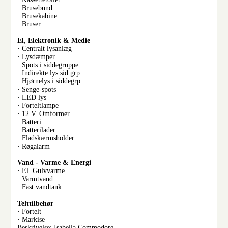
· Brusebund
· Brusekabine
· Bruser
El, Elektronik & Medie
· Centralt lysanlæg
· Lysdæmper
· Spots i siddegruppe
· Indirekte lys sid.grp.
· Hjørnelys i siddegrp.
· Senge-spots
· LED lys
· Forteltlampe
· 12 V. Omformer
· Batteri
· Batterilader
· Fladskærmsholder
· Røgalarm
Vand - Varme & Energi
· El. Gulvvarme
· Varmtvand
· Fast vandtank
Telttilbehør
· Fortelt
· Markise
Beskrivelse: Isabella Commodore