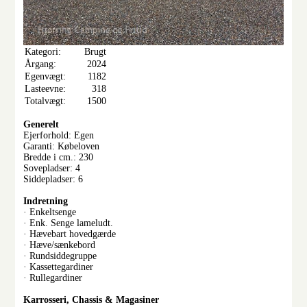
Kategori:
Brugt
Årgang:
2024
Egenvægt:
1182
Lasteevne:
318
Totalvægt:
1500
Generelt
Ejerforhold: Egen
Garanti: Købeloven
Bredde i cm.: 230
Sovepladser: 4
Siddepladser: 6
Indretning
· Enkeltsenge
· Enk. Senge lameludt.
· Hævebart hovedgærde
· Hæve/sænkebord
· Rundsiddegruppe
· Kassettegardiner
· Rullegardiner
Karrosseri, Chassis & Magasiner