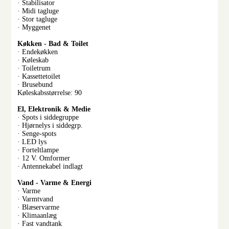
· Stabilisator
· Midi tagluge
· Stor tagluge
· Myggenet
Køkken - Bad & Toilet
· Endekøkken
· Køleskab
· Toiletrum
· Kassettetoilet
· Brusebund
Køleskabsstørrelse: 90
El, Elektronik & Medie
· Spots i siddegruppe
· Hjørnelys i siddegrp.
· Senge-spots
· LED lys
· Forteltlampe
· 12 V. Omformer
· Antennekabel indlagt
Vand - Varme & Energi
· Varme
· Varmtvand
· Blæservarme
· Klimaanlæg
· Fast vandtank