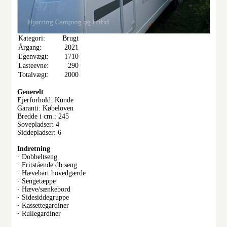
Kategori:
Brugt
Årgang:
2021
Egenvægt:
1710
Lasteevne:
290
Totalvægt:
2000
Generelt
Ejerforhold: Kunde
Garanti: Købeloven
Bredde i cm.: 245
Sovepladser: 4
Siddepladser: 6
Indretning
· Dobbeltseng
· Fritstående db.seng
· Hævebart hovedgærde
· Sengetæppe
· Hæve/sænkebord
· Sidesiddegruppe
· Kassettegardiner
· Rullegardiner