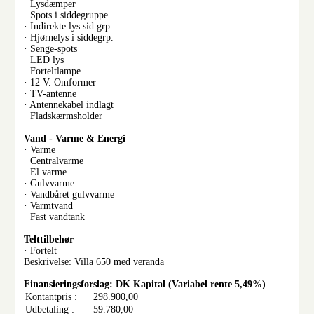
· Lysdæmper
· Spots i siddegruppe
· Indirekte lys sid.grp.
· Hjørnelys i siddegrp.
· Senge-spots
· LED lys
· Forteltlampe
· 12 V. Omformer
· TV-antenne
· Antennekabel indlagt
· Fladskærmsholder
Vand - Varme & Energi
· Varme
· Centralvarme
· El varme
· Gulvvarme
· Vandbåret gulvvarme
· Varmtvand
· Fast vandtank
Telttilbehør
· Fortelt
Beskrivelse: Villa 650 med veranda
Finansieringsforslag: DK Kapital (Variabel rente 5,49%)
Kontantpris :
298.900,00
Udbetaling :
59.780,00