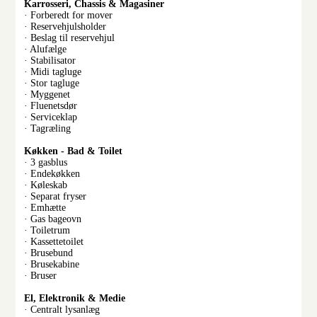
Karrosseri, Chassis & Magasiner
· Forberedt for mover
· Reservehjulsholder
· Beslag til reservehjul
· Alufælge
· Stabilisator
· Midi tagluge
· Stor tagluge
· Myggenet
· Fluenetsdør
· Serviceklap
· Tagræling
Køkken - Bad & Toilet
· 3 gasblus
· Endekøkken
· Køleskab
· Separat fryser
· Emhætte
· Gas bageovn
· Toiletrum
· Kassettetoilet
· Brusebund
· Brusekabine
· Bruser
El, Elektronik & Medie
· Centralt lysanlæg