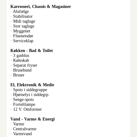
Karrosseri, Chassis & Magasiner
· Alufælge
· Stabilisator
· Midi tagluge
· Stor tagluge
· Myggenet
· Fluenetsdør
· Serviceklap
Køkken - Bad & Toilet
· 3 gasblus
· Køleskab
· Separat fryser
· Brusebund
· Bruser
El, Elektronik & Medie
· Spots i siddegruppe
· Hjørnelys i siddegrp.
· Senge-spots
· Forteltlampe
· 12 V. Omformer
Vand - Varme & Energi
· Varme
· Centralvarme
· Varmtvand