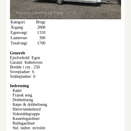
Kategori:
Brugt
Årgang:
2008
Egenvægt:
1310
Lasteevne:
390
Totalvægt:
1700
Generelt
Ejerforhold: Egen
Garanti: Købeloven
Bredde i cm.: 250
Sovepladser: 6
Siddepladser: 6
Indretning
· Køjer
· Fransk seng
· Dobbeltseng
· Køjer & dobbeltseng
· Hæve/sænkebord
· Sidesiddegruppe
· Kassettegardiner
· Rullegardiner
· Std. indret. m/toilet