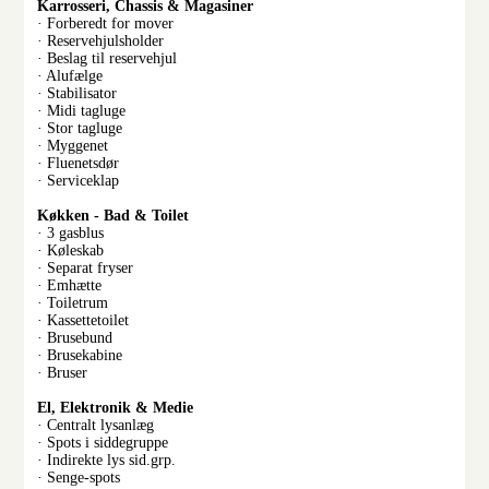
Karrosseri, Chassis & Magasiner
· Forberedt for mover
· Reservehjulsholder
· Beslag til reservehjul
· Alufælge
· Stabilisator
· Midi tagluge
· Stor tagluge
· Myggenet
· Fluenetsdør
· Serviceklap
Køkken - Bad & Toilet
· 3 gasblus
· Køleskab
· Separat fryser
· Emhætte
· Toiletrum
· Kassettetoilet
· Brusebund
· Brusekabine
· Bruser
El, Elektronik & Medie
· Centralt lysanlæg
· Spots i siddegruppe
· Indirekte lys sid.grp.
· Senge-spots