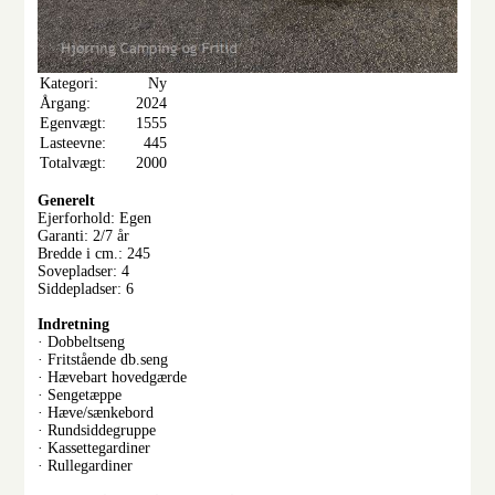
Kategori:
Ny
Årgang:
2024
Egenvægt:
1555
Lasteevne:
445
Totalvægt:
2000
Generelt
Ejerforhold: Egen
Garanti: 2/7 år
Bredde i cm.: 245
Sovepladser: 4
Siddepladser: 6
Indretning
· Dobbeltseng
· Fritstående db.seng
· Hævebart hovedgærde
· Sengetæppe
· Hæve/sænkebord
· Rundsiddegruppe
· Kassettegardiner
· Rullegardiner