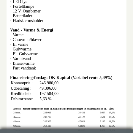
· LED lys
· Forteltlampe
· 12 V. Omformer
· Batterilader
· Fladskærmsholder
Vand - Varme & Energi
· Varme
· Gasovn m/blæser
· El varme
· Gulvvarme
· El. Gulvvarme
· Varmtvand
· Blæservarme
· Fast vandtank
Finansieringsforslag: DK Kapital (Variabel rente 5,49%)
Kontantpris :
246.980,00
Udbetaling :
49.396,00
Kreditbeløb :
197.584,00
Debitorrente:
5,63 %
Løbetid
Samlet tilbagebetalt beløb kr.
Samlede Kreditomkostninger kr.
Månedlig ydelse kr.
ÅOP
24 mdr.
232.015
34.431
9.667
17,1%
36 mdr.
238.706
41.122
6.631
13,5%
48 mdr.
245.505
47.921
5.115
11,7%
60 mdr.
252.413
54.829
4.207
10,6%
72 mdr.
259.430
61.846
3.603
9,8%