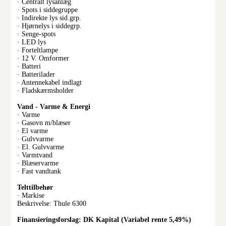
· Centralt lysanlæg
· Spots i siddegruppe
· Indirekte lys sid.grp.
· Hjørnelys i siddegrp.
· Senge-spots
· LED lys
· Forteltlampe
· 12 V. Omformer
· Batteri
· Batterilader
· Antennekabel indlagt
· Fladskærmsholder
Vand - Varme & Energi
· Varme
· Gasovn m/blæser
· El varme
· Gulvvarme
· El. Gulvvarme
· Varmtvand
· Blæservarme
· Fast vandtank
Telttilbehør
· Markise
Beskrivelse: Thule 6300
Finansieringsforslag: DK Kapital (Variabel rente 5,49%)