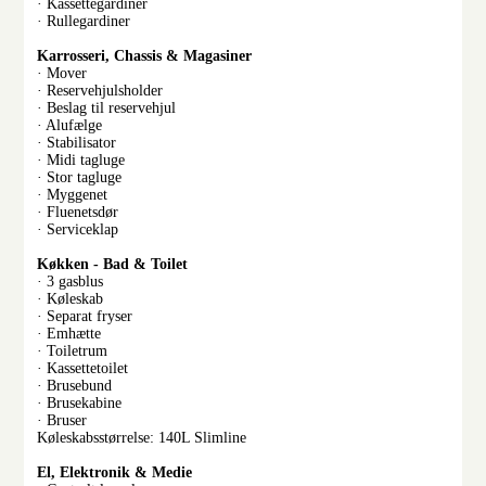
· Kassettegardiner
· Rullegardiner
Karrosseri, Chassis & Magasiner
· Mover
· Reservehjulsholder
· Beslag til reservehjul
· Alufælge
· Stabilisator
· Midi tagluge
· Stor tagluge
· Myggenet
· Fluenetsdør
· Serviceklap
Køkken - Bad & Toilet
· 3 gasblus
· Køleskab
· Separat fryser
· Emhætte
· Toiletrum
· Kassettetoilet
· Brusebund
· Brusekabine
· Bruser
Køleskabsstørrelse: 140L Slimline
El, Elektronik & Medie