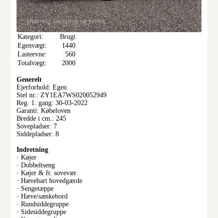
Kategori:
Brugt
Egenvægt:
1440
Lasteevne:
560
Totalvægt:
2000
Generelt
Ejerforhold: Egen
Stel nr.: ZY1EA7WS020052949
Reg. 1. gang: 30-03-2022
Garanti: Købeloven
Bredde i cm.: 245
Sovepladser: 7
Siddepladser: 8
Indretning
· Køjer
· Dobbeltseng
· Køjer & fr. sovevær.
· Hævebart hovedgærde
· Sengetæppe
· Hæve/sænkebord
· Rundsiddegruppe
· Sidesiddegruppe