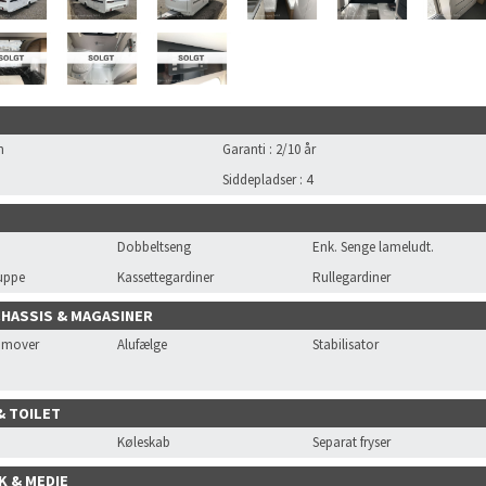
n
Garanti
:
2/10 år
Siddepladser
:
4
Dobbeltseng
Enk. Senge lameludt.
uppe
Kassettegardiner
Rullegardiner
CHASSIS & MAGASINER
r mover
Alufælge
Stabilisator
& TOILET
Køleskab
Separat fryser
K & MEDIE