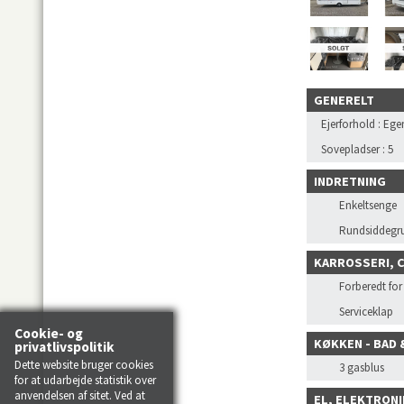
GENERELT
Ejerforhold
:
Ege
Sovepladser
:
5
INDRETNING
Enkeltsenge
Rundsiddegr
KARROSSERI, 
Forberedt fo
Serviceklap
Cookie- og
KØKKEN - BAD 
privatlivspolitik
Dette website bruger cookies
3 gasblus
for at udarbejde statistik over
anvendelsen af sitet. Ved at
EL, ELEKTRONI