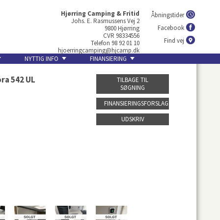
Hjørring Camping & Fritid
Åbningstider
Johs. E. Rasmussens Vej 2
Facebook
9800 Hjørring
CVR 98334556
Find vej
Telefon 98 92 01 10
hjoerringcamping@hjcamp.dk
NYTTIG INFO
FINANSIERING
ora 542 UL
TILBAGE TIL
SØGNING
FINANSIERINGSFORSLAG
UDSKRIV