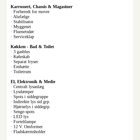
Karrosseri, Chassis & Magasiner
· Forberedt for mover
· Alufælge
· Stabilisator
· Myggenet
· Fluenetsdør
· Serviceklap
Køkken - Bad & Toilet
· 3 gasblus
· Køleskab
· Separat fryser
· Emhætte
· Toiletrum
El, Elektronik & Medie
· Centralt lysanlæg
· Lysdæmper
· Spots i siddegruppe
· Indirekte lys sid.grp.
· Hjørnelys i siddegrp.
· Senge-spots
· LED lys
· Forteltlampe
· 12 V. Omformer
· Fladskærmsholder