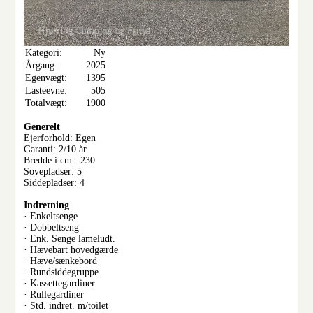
Kategori:
Ny
Årgang:
2025
Egenvægt:
1395
Lasteevne:
505
Totalvægt:
1900
Generelt
Ejerforhold: Egen
Garanti: 2/10 år
Bredde i cm.: 230
Sovepladser: 5
Siddepladser: 4
Indretning
· Enkeltsenge
· Dobbeltseng
· Enk. Senge lameludt.
· Hævebart hovedgærde
· Hæve/sænkebord
· Rundsiddegruppe
· Kassettegardiner
· Rullegardiner
· Std. indret. m/toilet