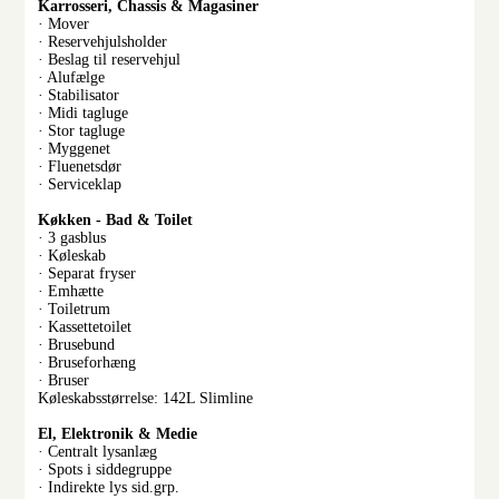
Karrosseri, Chassis & Magasiner
· Mover
· Reservehjulsholder
· Beslag til reservehjul
· Alufælge
· Stabilisator
· Midi tagluge
· Stor tagluge
· Myggenet
· Fluenetsdør
· Serviceklap
Køkken - Bad & Toilet
· 3 gasblus
· Køleskab
· Separat fryser
· Emhætte
· Toiletrum
· Kassettetoilet
· Brusebund
· Bruseforhæng
· Bruser
Køleskabsstørrelse: 142L Slimline
El, Elektronik & Medie
· Centralt lysanlæg
· Spots i siddegruppe
· Indirekte lys sid.grp.