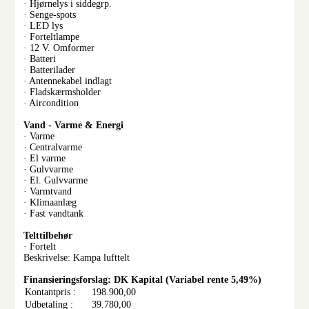
· Hjørnelys i siddegrp.
· Senge-spots
· LED lys
· Forteltlampe
· 12 V. Omformer
· Batteri
· Batterilader
· Antennekabel indlagt
· Fladskærmsholder
· Aircondition
Vand - Varme & Energi
· Varme
· Centralvarme
· El varme
· Gulvvarme
· El. Gulvvarme
· Varmtvand
· Klimaanlæg
· Fast vandtank
Telttilbehør
· Fortelt
Beskrivelse: Kampa lufttelt
Finansieringsforslag: DK Kapital (Variabel rente 5,49%)
Kontantpris :
198.900,00
Udbetaling :
39.780,00