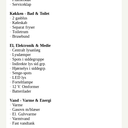
· Serviceklap
Køkken - Bad & Toilet
· 2 gasblus
· Køleskab
· Separat fryser
· Toiletrum
· Brusebund
El, Elektronik & Medie
· Centralt lysanlæg
· Lysdæmper
· Spots i siddegruppe
· Indirekte lys sid.grp.
· Hjørnelys i siddegrp.
· Senge-spots
· LED lys
· Forteltlampe
· 12 V. Omformer
· Batterilader
Vand - Varme & Energi
· Varme
· Gasovn m/blæser
· El. Gulvvarme
· Varmtvand
· Fast vandtank