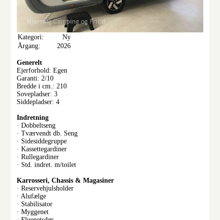
Kategori:
Ny
Årgang:
2026
Generelt
Ejerforhold: Egen
Garanti: 2/10
Bredde i cm.: 210
Sovepladser: 3
Siddepladser: 4
Indretning
· Dobbeltseng
· Tværvendt db. Seng
· Sidesiddegruppe
· Kassettegardiner
· Rullegardiner
· Std. indret. m/toilet
Karrosseri, Chassis & Magasiner
· Reservehjulsholder
· Alufælge
· Stabilisator
· Myggenet
· Fluenetsdør