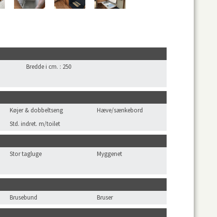
Bredde i cm.
:
250
Køjer & dobbeltseng
Hæve/sænkebord
Std. indret. m/toilet
Stor tagluge
Myggenet
Brusebund
Bruser