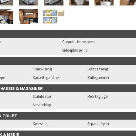
n
Garanti
:
Købeloven
Siddepladser
:
6
Fransk seng
Dobbeltseng
ppe
Kassettegardiner
Rullegardiner
CHASSIS & MAGASINER
Stabilisator
Midi tagluge
Serviceklap
& TOILET
Køleskab
Separat fryser
K & MEDIE