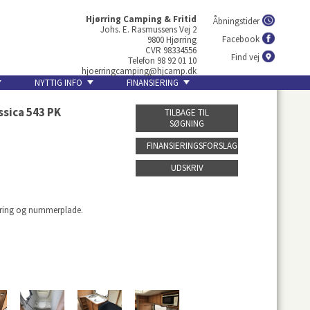
Hjørring Camping & Fritid
Åbningstider
Johs. E. Rasmussens Vej 2
Facebook
9800 Hjørring
CVR 98334556
Find vej
Telefon 98 92 01 10
hjoerringcamping@hjcamp.dk
NYTTIG INFO
FINANSIERING
ssica 543 PK
TILBAGE TIL
SØGNING
FINANSIERINGSFORSLAG
UDSKRIV
gøring og nummerplade.