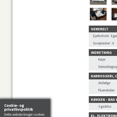
GENERELT
Ejerforhold
:
Ege
Sovepladser
:
6
INDRETNING
Køjer
Sidesiddegru
KARROSSERI, 
Alufælge
Fluenetsdør
KØKKEN - BAD 
Cookie- og
3 gasblus
privatlivspolitik
Dette website bruger cookies
EL, ELEKTRONI