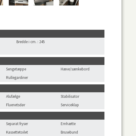
Bredde i cm.
:
245
Sengetæppe
Hæve/sænkebord
Rullegardiner
Alufælge
Stabilisator
Fluenetsdør
Serviceklap
Separat fryser
Emhætte
Kassettetoilet
Brusebund