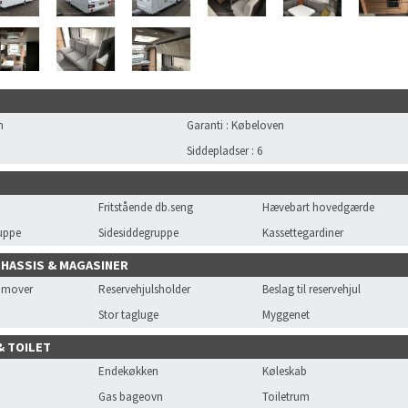
n
Garanti
:
Købeloven
Siddepladser
:
6
Fritstående db.seng
Hævebart hovedgærde
uppe
Sidesiddegruppe
Kassettegardiner
CHASSIS & MAGASINER
r mover
Reservehjulsholder
Beslag til reservehjul
Stor tagluge
Myggenet
& TOILET
Endekøkken
Køleskab
Gas bageovn
Toiletrum