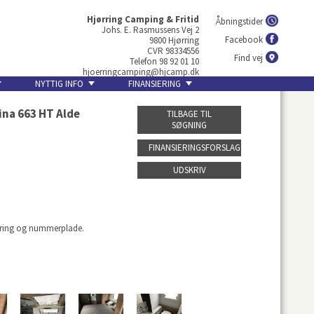
Hjørring Camping & Fritid
Åbningstider
Johs. E. Rasmussens Vej 2
Facebook
9800 Hjørring
CVR 98334556
Find vej
Telefon 98 92 01 10
hjoerringcamping@hjcamp.dk
NYTTIG INFO
FINANSIERING
ina 663 HT Alde
TILBAGE TIL
SØGNING
FINANSIERINGSFORSLAG
UDSKRIV
gøring og nummerplade.