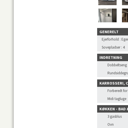
GENERELT
Ejerforhold
:
Ege
Sovepladser
:
4
INDRETNING
Dobbeltseng
Rundsiddegr
KARROSSERI, 
Forberedt fo
Midi tagluge
KØKKEN - BAD 
3 gasblus
Ovn