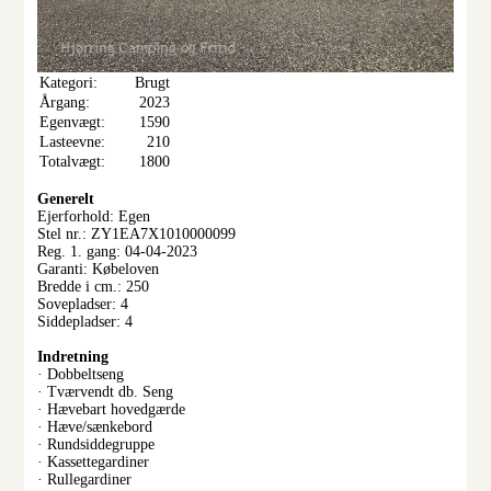
Kategori:
Brugt
Årgang:
2023
Egenvægt:
1590
Lasteevne:
210
Totalvægt:
1800
Generelt
Ejerforhold: Egen
Stel nr.: ZY1EA7X1010000099
Reg. 1. gang: 04-04-2023
Garanti: Købeloven
Bredde i cm.: 250
Sovepladser: 4
Siddepladser: 4
Indretning
· Dobbeltseng
· Tværvendt db. Seng
· Hævebart hovedgærde
· Hæve/sænkebord
· Rundsiddegruppe
· Kassettegardiner
· Rullegardiner