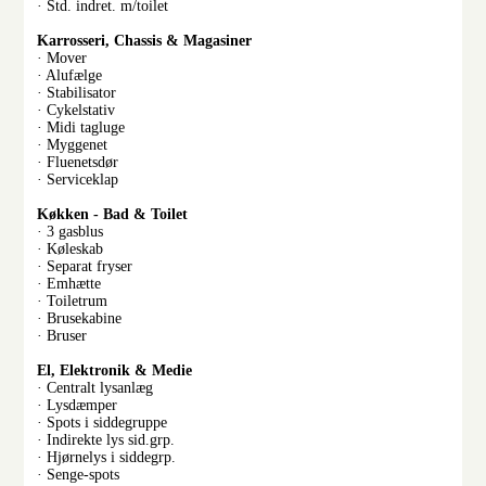
· Std. indret. m/toilet
Karrosseri, Chassis & Magasiner
· Mover
· Alufælge
· Stabilisator
· Cykelstativ
· Midi tagluge
· Myggenet
· Fluenetsdør
· Serviceklap
Køkken - Bad & Toilet
· 3 gasblus
· Køleskab
· Separat fryser
· Emhætte
· Toiletrum
· Brusekabine
· Bruser
El, Elektronik & Medie
· Centralt lysanlæg
· Lysdæmper
· Spots i siddegruppe
· Indirekte lys sid.grp.
· Hjørnelys i siddegrp.
· Senge-spots