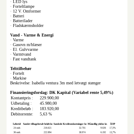
· LED lys
· Forteltlampe
· 12 V. Omformer
· Batteri
· Batterilader
· Fladskærmsholder
Vand - Varme & Energi
· Varme
· Gasovn m/blæser
· El. Gulvvarme
· Varmtvand
· Fast vandtank
Telttilbehør
· Fortelt
· Markise
Beskrivelse: Isabella ventura 3m med letvægt stænger
Finansieringsforslag: DK Kapital (Variabel rente 5,49%)
Kontantpris :
229.900,00
Udbetaling :
45.980,00
Kreditbeløb :
183.920,00
Debitorrente:
5,63 %
Løbetid
Samlet tilbagebetalt beløb kr.
Samlede Kreditomkostninger kr.
Månedlig ydelse kr.
ÅOP
24 mdr.
216.621
32.701
9.026
17,5%
36 mdr.
222.894
38.974
6.192
13,7%